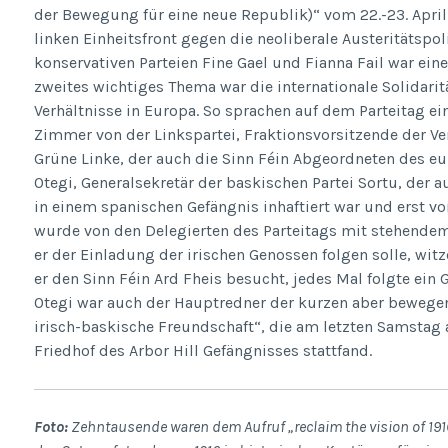
der Bewegung für eine neue Republik)“ vom 22.-23. April 
linken Einheitsfront gegen die neoliberale Austeritätspo
konservativen Parteien Fine Gael und Fianna Fail war ein
zweites wichtiges Thema war die internationale Solidarit
Verhältnisse in Europa. So sprachen auf dem Parteitag ein
Zimmer von der Linkspartei, Fraktionsvorsitzende der V
Grüne Linke, der auch die Sinn Féin Abgeordneten des e
Otegi, Generalsekretär der baskischen Partei Sortu, der 
in einem spanischen Gefängnis inhaftiert war und erst vo
wurde von den Delegierten des Parteitags mit stehendem 
er der Einladung der irischen Genossen folgen solle, witz
er den Sinn Féin Ard Fheis besucht, jedes Mal folgte ein 
Otegi war auch der Hauptredner der kurzen aber bewege
irisch-baskische Freundschaft“, die am letzten Samstag
Friedhof des Arbor Hill Gefängnisses stattfand.
Foto:
Zehntausende waren dem Aufruf „reclaim the vision of 191