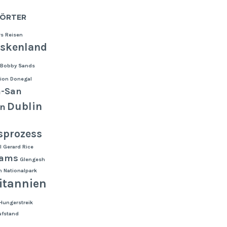
ÖRTER
s Reisen
skenland
Bobby Sands
ion
Donegal
a-San
Dublin
an
sprozess
l
Gerard Rice
dams
Glengesh
 Nationalpark
itannien
 Hungerstreik
ufstand