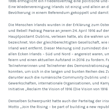
1998 ermöglicht ein Friedensvertrag eine politische und
Eine Wiedervereinigung Irlands ist einzig und allein an 
Bevölkerung in einem Referendum gekoppelt und damit 
Die Menschen Irlands wurden in der Erklärung zum Osterau
und Rebell Padraig Pearse an jenem 24. April 1916 auf de
Hauptpostamt Dublins, verlesen hatte, als die wahren un
bezeichnet. Von der gleichberechtigten Gesellschaft, wie s
Irland weit entfernt. Dieser Meinung sind zumindest die
allen Ecken Irlands – Süd und Nord – angereist waren, u
feiern und einen aktuellen Aufstand in 2016 zu fordern. F
Teilnehmerinnen und Teilnehmer des Demonstrationszugs
konnten, um sich in die langen und bunten Reihen des Z
darunter auch die rumänische Community Dublins und iris
Gewerkschaften, internationale Organisationen, und Ka
Initiative „Reclaim the Vision of 1916 (Die Vision von 191
Denselben Schwerpunkt hatte auch der Parteitag der iris
Motto „Join the Rising – be part of building a new republ