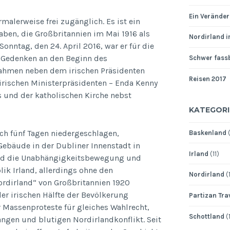
Ein Veränder
rmalerweise frei zugänglich. Es ist ein
aben, die Großbritannien im Mai 1916 als
Nordirland 
onntag, den 24. April 2016, war er für die
um Gedenken an den Beginn des
Schwer fass
 nahmen neben dem irischen Präsidenten
Reisen 2017
rischen Ministerpräsidenten – Enda Kenny
s und der katholischen Kirche nebst
KATEGORI
ch fünf Tagen niedergeschlagen,
Baskenland
(
Gebäude in der Dubliner Innenstadt in
Irland
(11)
tand die Unabhängigkeitsbewegung und
ik Irland, allerdings ohne den
Nordirland
(
Nordirland“ von Großbritannien 1920
r irischen Hälfte der Bevölkerung
Partizan Tra
Massenproteste für gleiches Wahlrecht,
Schottland
(1
ngen und blutigen Nordirlandkonflikt. Seit