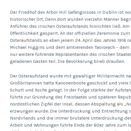
Der Friedhof des Arbor Hill Gefängnisses in Dublin ist no
historischer Ort. Denn dort wurden vierzehn Männer begr
Anführer des irischen Osteraufstands hinrichten ließ. Am S
Öffentlichkeit gesperrt. An der offiziellen Zeremonie z
Osteraufstands an eben jenem 24. April des Jahres 1916
Michael Higgins und dem amtierenden Taoiseach – dem i
nur weitere führende Repräsentanten des irischen Staate
geladenen Gästen teil. Die Bevölkerung blieb draußen.
Der Osteraufstand wurde mit gewaltiger Militärmacht na
Großbritannien hatte Kanonenboote geschickt und viele 
Schutt und Asche gelegt. In der Folge stärkte der Aufs
führte zur Gründung des Freistaates und späteren Republ
nordöstlichen Zipfel der Insel, dessen Abspaltung als „
erzwungen wurde. Die Unterdrückung und Entrechtung de
Nordirlands und die immer brutalere Unterdrückung der 
Arbeit und Wohnungen führte Ende der 60er Jahre zum la