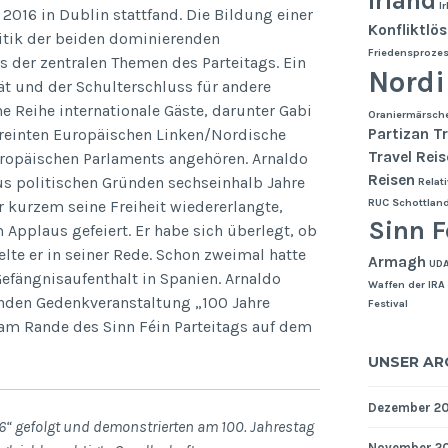
Irland
I
2016 in Dublin stattfand. Die Bildung einer
Konfliktlö
litik der beiden dominierenden
Friedensproze
es der zentralen Themen des Parteitags. Ein
Nordi
ät und der Schulterschluss für andere
e Reihe internationale Gäste, darunter Gabi
Oraniermärsch
Partizan Tr
ereinten Europäischen Linken/Nordische
Travel Rei
uropäischen Parlaments angehören. Arnaldo
Reisen
aus politischen Gründen sechseinhalb Jahre
Relati
RUC
Schottlan
r kurzem seine Freiheit wiedererlangte,
Sinn F
Applaus gefeiert. Er habe sich überlegt, ob
elte er in seiner Rede. Schon zweimal hatte
Armagh
UD
Gefängnisaufenthalt in Spanien. Arnaldo
Waffen der IRA
nden Gedenkveranstaltung „100 Jahre
Festival
 am Rande des Sinn Féin Parteitags auf dem
UNSER AR
Dezember 2
6“ gefolgt und demonstrierten am 100. Jahrestag
November 2