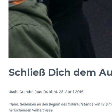
Schließ Dich dem Au
Uschi Grandel (aus Dublin), 25. April 2016
Irland: Gedenken an den Beginn des Osteraufstands von 1916 mo
herrschenden Verhältnisse