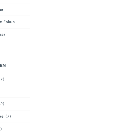
er
im Fokus
bar
EN
7)
12)
vel
(7)
)