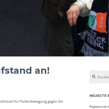
fstand an!
Suchen
nach:
NEUESTE 
bilisiert für Protestbewegung gegen die
Popcorn im 