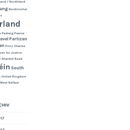
rland / Nordirland
sung
Nordirischer
ss
rland
e
Padraig Pearse
avel
Partizan
sen
Prinz Charles
ves for Justice
d
Shankill Road
éin
South
A
United Kingdom
West Belfast
CHIV
017
017