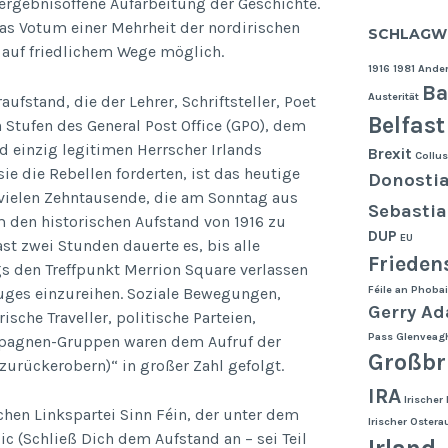
 ergebnisoffene Aufarbeitung der Geschichte.
das Votum einer Mehrheit der nordirischen
SCHLAGW
auf friedlichem Wege möglich.
1916
1981
Ander
Ba
Austerität
fstand, die der Lehrer, Schriftsteller, Poet
Belfast
n Stufen des General Post Office (GPO), dem
d einzig legitimen Herrscher Irlands
Brexit
Collus
ie die Rebellen forderten, ist das heutige
Donosti
 vielen Zehntausende, die am Sonntag aus
Sebasti
m den historischen Aufstand von 1916 zu
DUP
EU
ast zwei Stunden dauerte es, bis alle
Frieden
 den Treffpunkt Merrion Square verlassen
Féile an Phobai
uges einzureihen. Soziale Bewegungen,
Gerry A
che Traveller, politische Parteien,
Pass
Glenveagh
mpagnen-Gruppen waren dem Aufruf der
Großbr
6 zurückerobern)“ in großer Zahl gefolgt.
IRA
Irischer
chen Linkspartei Sinn Féin, der unter dem
Irischer Ostera
ic (Schließ Dich dem Aufstand an – sei Teil