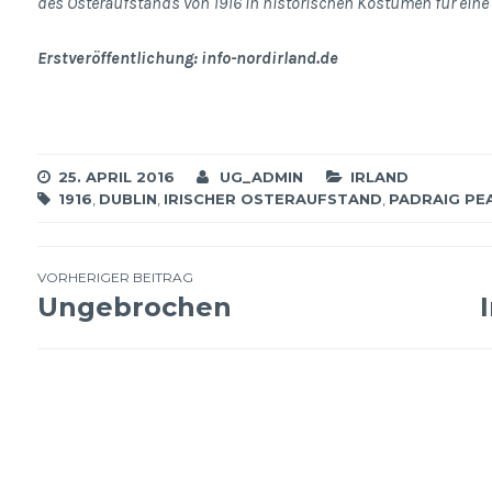
des Osteraufstands von 1916 in historischen Kostümen für eine 
Erstveröffentlichung:
info-nordirland.de
25. APRIL 2016
UG_ADMIN
IRLAND
1916
,
DUBLIN
,
IRISCHER OSTERAUFSTAND
,
PADRAIG PE
Beitragsnavigation
VORHERIGER BEITRAG
Ungebrochen