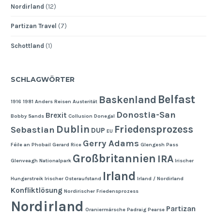
Nordirland
(12)
Partizan Travel
(7)
Schottland
(1)
SCHLAGWÖRTER
Belfast
Baskenland
1916
1981
Anders Reisen
Austerität
Donostia-San
Brexit
Bobby Sands
Collusion
Donegal
Dublin
Friedensprozess
Sebastian
DUP
EU
Gerry Adams
Féile an Phobail
Gerard Rice
Glengesh Pass
Großbritannien
IRA
Glenveagh Nationalpark
Irischer
Irland
Hungerstreik
Irischer Osteraufstand
Irland / Nordirland
Konfliktlösung
Nordirischer Friedensprozess
Nordirland
Partizan
Oraniermärsche
Padraig Pearse