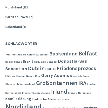
Nordirland
(12)
Partizan Travel
(7)
Schottland
(1)
SCHLAGWÖRTER
Belfast
Baskenland
1916
1981
Anders Reisen
Austerität
Donostia-San
Brexit
Bobby Sands
Collusion
Donegal
Dublin
Friedensprozess
Sebastian
DUP
EU
Gerry Adams
Féile an Phobail
Gerard Rice
Glengesh Pass
Großbritannien
IRA
Glenveagh Nationalpark
Irischer
Irland
Hungerstreik
Irischer Osteraufstand
Irland / Nordirland
Konfliktlösung
Nordirischer Friedensprozess
Nordirland