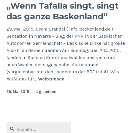
„Wenn Tafalla singt, singt
das ganze Baskenland“
29. Mai 2015, Uschi Grandel ( info-baskenland.de )
Sensation in Navarra – Sieg der PNV in der Baskischen
Autonomen Gemeinschaft – Baskische Linke hat größte
Anzahl an Gemeinderäten Am Sonntag, den 24.5.2015,
fanden in Spanien Kommunalwahlen und vielerorts
auch Wahlen der sogenannten Autonomien
(vergleichbar mit den Ländern in der BRD) statt. Was
„Wenn
heißt das für…
Weiterlesen
Tafalla
29. Mai 2015
ug_admin
singt,
singt
das
ganze
Baskenland“
Suchen
nach: