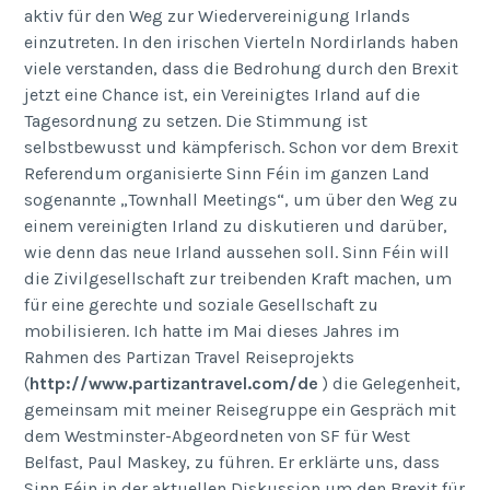
aktiv für den Weg zur Wiedervereinigung Irlands
einzutreten. In den irischen Vierteln Nordirlands haben
viele verstanden, dass die Bedrohung durch den Brexit
jetzt eine Chance ist, ein Vereinigtes Irland auf die
Tagesordnung zu setzen. Die Stimmung ist
selbstbewusst und kämpferisch. Schon vor dem Brexit
Referendum organisierte Sinn Féin im ganzen Land
sogenannte „Townhall Meetings“, um über den Weg zu
einem vereinigten Irland zu diskutieren und darüber,
wie denn das neue Irland aussehen soll. Sinn Féin will
die Zivilgesellschaft zur treibenden Kraft machen, um
für eine gerechte und soziale Gesellschaft zu
mobilisieren. Ich hatte im Mai dieses Jahres im
Rahmen des Partizan Travel Reiseprojekts
(
http://www.partizantravel.com/de
) die Gelegenheit,
gemeinsam mit meiner Reisegruppe ein Gespräch mit
dem Westminster-Abgeordneten von SF für West
Belfast, Paul Maskey, zu führen. Er erklärte uns, dass
Sinn Féin in der aktuellen Diskussion um den Brexit für