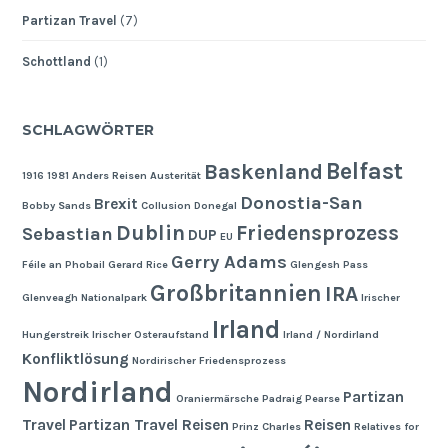
Partizan Travel
(7)
Schottland
(1)
SCHLAGWÖRTER
Belfast
Baskenland
1916
1981
Anders Reisen
Austerität
Donostia-San
Brexit
Bobby Sands
Collusion
Donegal
Dublin
Friedensprozess
Sebastian
DUP
EU
Gerry Adams
Féile an Phobail
Gerard Rice
Glengesh Pass
Großbritannien
IRA
Glenveagh Nationalpark
Irischer
Irland
Hungerstreik
Irischer Osteraufstand
Irland / Nordirland
Konfliktlösung
Nordirischer Friedensprozess
Nordirland
Partizan
Oraniermärsche
Padraig Pearse
Travel
Partizan Travel Reisen
Reisen
Prinz Charles
Relatives for