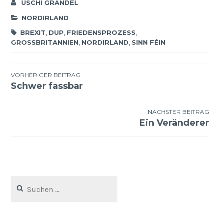
USCHI GRANDEL
NORDIRLAND
BREXIT
,
DUP
,
FRIEDENSPROZESS
,
GROSSBRITANNIEN
,
NORDIRLAND
,
SINN FÉIN
Beitragsnavigation
VORHERIGER BEITRAG
Schwer fassbar
NÄCHSTER BEITRAG
Ein Veränderer
Suchen
nach: