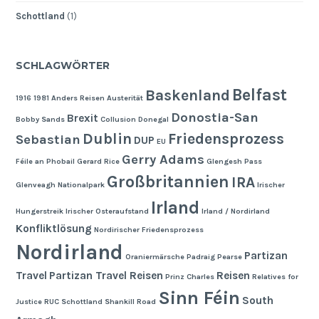
Schottland
(1)
SCHLAGWÖRTER
Belfast
Baskenland
1916
1981
Anders Reisen
Austerität
Donostia-San
Brexit
Bobby Sands
Collusion
Donegal
Dublin
Friedensprozess
Sebastian
DUP
EU
Gerry Adams
Féile an Phobail
Gerard Rice
Glengesh Pass
Großbritannien
IRA
Glenveagh Nationalpark
Irischer
Irland
Hungerstreik
Irischer Osteraufstand
Irland / Nordirland
Konfliktlösung
Nordirischer Friedensprozess
Nordirland
Partizan
Oraniermärsche
Padraig Pearse
Travel
Partizan Travel Reisen
Reisen
Prinz Charles
Relatives for
Sinn Féin
South
Justice
RUC
Schottland
Shankill Road