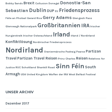
Donostia-San
Brexit
Bobby Sands
Collusion
Donegal
Dublin
Friedensprozess
Sebastian
DUP
EU
Gerry Adams
Féile an Phobail
Gerard Rice
Glengesh Pass
Großbritannien
IRA
Glenveagh Nationalpark
Irischer
Irland
Hungerstreik
Irischer Osteraufstand
Irland / Nordirland
Konfliktlösung
Nordirischer Friedensprozess
Nordirland
Partizan
Oraniermärsche
Padraig Pearse
Travel
Partizan Travel Reisen
Reisen
Prinz Charles
Relatives for
Sinn Féin
South
Justice
RUC
Schottland
Shankill Road
Armagh
UDA
United Kingdom
Waffen der IRA
West Belfast Festival
UNSER ARCHIV
Dezember 2017